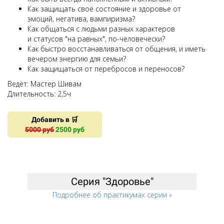
Как защищать своё состояние и здоровье от
эмоций, негатива, вампиризма?
Как общаться с людьми разных характеров
и статусов "на равных", по-человечески?
Как быстро восстанавливаться от общения, и иметь
вечером энергию для семьи?
Как защищаться от перебросов и переносов?
Ведёт: Мастер Шивам
Длительность: 2,5ч
Добавить в 🛒
5000 руб
2500 руб
Ссылка на это место страницы:
#prac_heal
Серия "Здоровье"
Подробнее об практикумах серии »