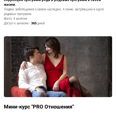
жизни.
Людям, заботящимся о своем наследии. А также, застрявшим в круге
родовых программ
Всего: 4 занятия
Доступ к записям -
365
дней
Мини-курс "PRO Отношения"