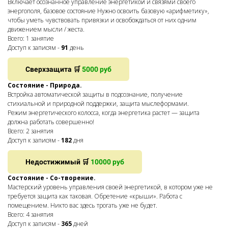
Включает осознанное управление энергетикой и связями своего
энергополя, базовое состояние Нужно освоить базовую «арифметику»,
чтобы уметь чувствовать привязки и освобождаться от них одним
движением мысли / жеста.
Всего: 1 занятие
Доступ к записям -
91
день
Сверхзащита 🛒
5000 руб
Состояние - Природа.
Встройка автоматической защиты в подсознание, получение
стихиальной и природной поддержки, защита мыслеформами.
Режим энергетического колосса, когда энергетика растет — защита
должна работать совершенно!
Всего: 2 занятия
Доступ к записям -
182
дня
Недостижимый 🛒
10000 руб
Состояние - Со-творение.
Мастерский уровень управления своей энергетикой, в котором уже не
требуется защита как таковая. Обретение «крыши». Работа с
помещением. Никто вас здесь трогать уже не будет.
Всего: 4 занятия
Доступ к записям -
365
дней