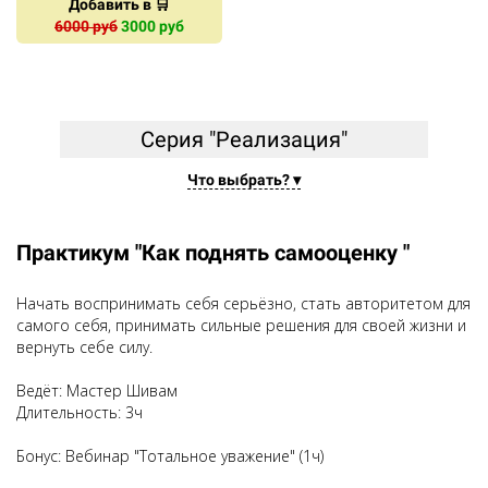
Добавить в 🛒
6000 руб
3000 руб
Ссылка на это место страницы:
#prac_real
Серия "Реализация"
Что выбрать? ▾
Практикум "Как поднять самооценку "
Начать воспринимать себя серьёзно, стать авторитетом для
самого себя, принимать сильные решения для своей жизни и
вернуть себе силу.
Ведёт: Мастер Шивам
Длительность:
3
ч
Бонус: Вебинар "Тотальное уважение" (1ч)